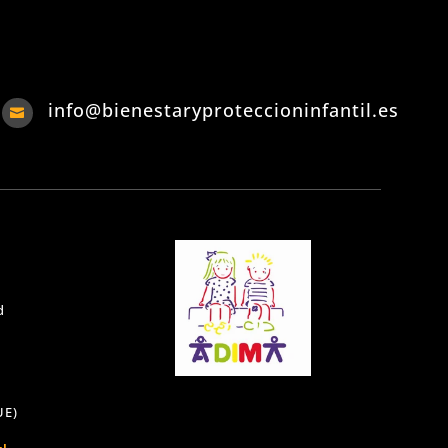
info@bienestaryproteccioninfantil.es

d
UE)