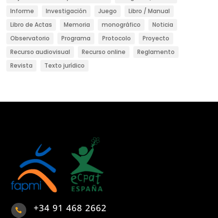
Informe
Investigación
Juego
Libro / Manual
Libro de Actas
Memoria
monográfico
Noticia
Observatorio
Programa
Protocolo
Proyecto
Recurso audiovisual
Recurso online
Reglamento
Revista
Texto jurídico
+34 91 468 2662
